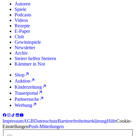
Autoren
Spiele
Podcasts
Videos
Rezepte
E-Paper
Club
Gewinnspiele
Newsletter
Archiv
Steirer helfen Steirern
Kärntner in Not
Shop
Auktion
Kinderzeitung
Trauerportal
Partnersuche
Werbung
Impressum
AGB
Datenschutz
Barrierefreiheitserklärung
Hilfe
Cookie-
Einstellungen
Push-Mitteilungen