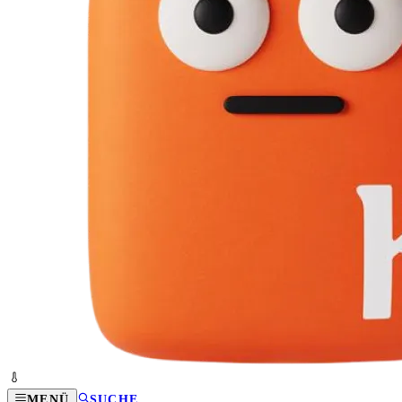
MENÜ
SUCHE