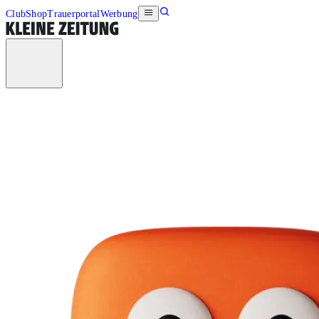
Club
Shop
Trauerportal
Werbung