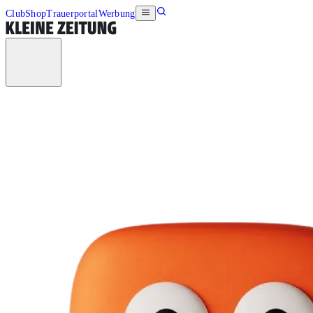
Club
Shop
Trauerportal
Werbung