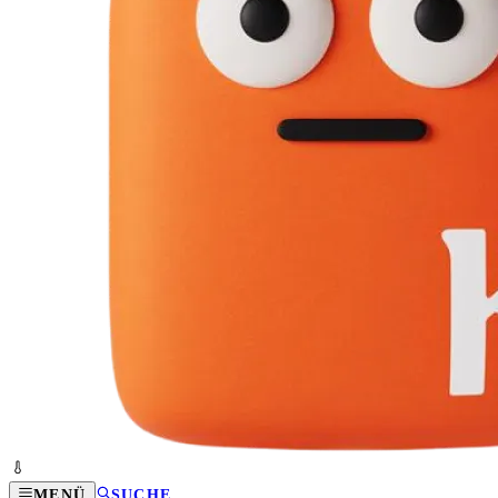
MENÜ
SUCHE