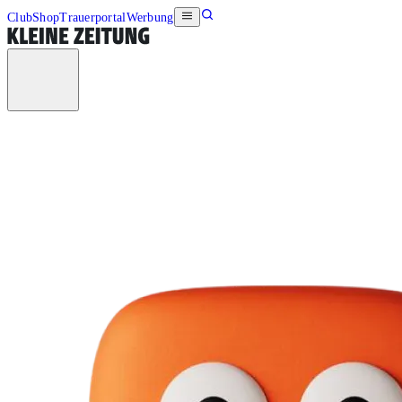
Club
Shop
Trauerportal
Werbung