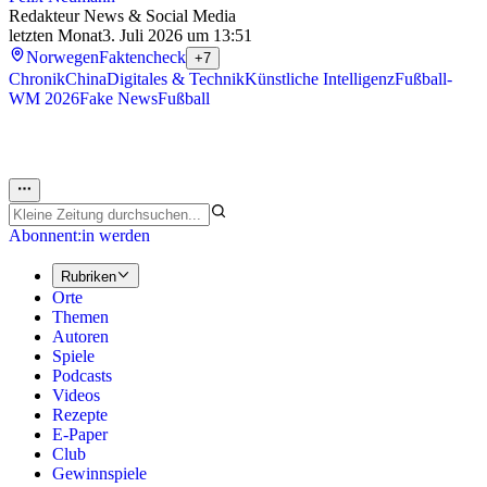
Redakteur News & Social Media
letzten Monat
3. Juli 2026 um 13:51
Norwegen
Faktencheck
+7
Chronik
China
Digitales & Technik
Künstliche Intelligenz
Fußball-
WM 2026
Fake News
Fußball
Abonnent:in werden
Rubriken
Orte
Themen
Autoren
Spiele
Podcasts
Videos
Rezepte
E-Paper
Club
Gewinnspiele