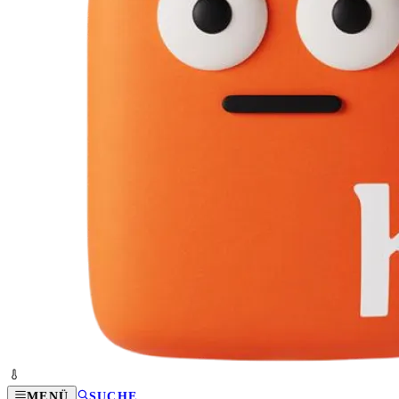
MENÜ
SUCHE