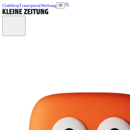
Club
Shop
Trauerportal
Werbung