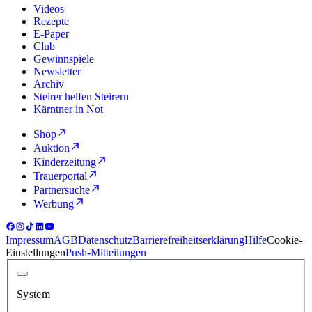
Videos
Rezepte
E-Paper
Club
Gewinnspiele
Newsletter
Archiv
Steirer helfen Steirern
Kärntner in Not
Shop
Auktion
Kinderzeitung
Trauerportal
Partnersuche
Werbung
Impressum
AGB
Datenschutz
Barrierefreiheitserklärung
Hilfe
Cookie-
Einstellungen
Push-Mitteilungen
System