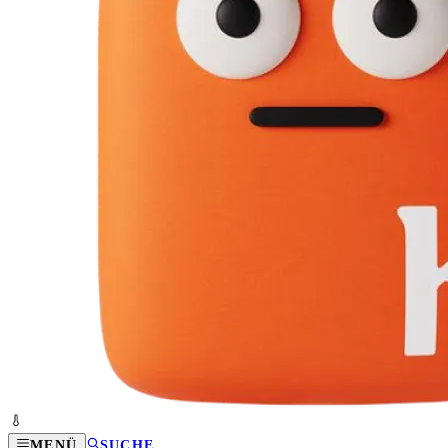
MENÜ
SUCHE