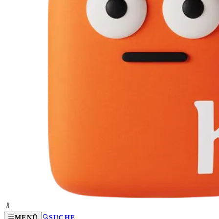
MENÜ
SUCHE