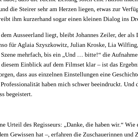
und die Steirer sehr am Herzen liegen, etwas zur Verfü
reibt ihm kurzerhand sogar einen kleinen Dialog ins D
 Ausseerland liegt, bleibt Johannes Zeiler, der als D
enso für Aglaia Szyszkowitz, Julian Kroske, Lia Wilfing
e Szene mehrfach, bis ein „Und … bitte!“ die Aufnahme
 diesem Einblick auf dem Filmset klar – ist das Ergebnis
orgen, dass aus einzelnen Einstellungen eine Geschichte
 Professionalität haben mich schwer beeindruckt. Und 
s begeistert.
ne Urteil des Regisseurs: „Danke, die haben wir.“ Wie 
 dem Gewissen hat –, erfahren die Zuschauerinnen und 