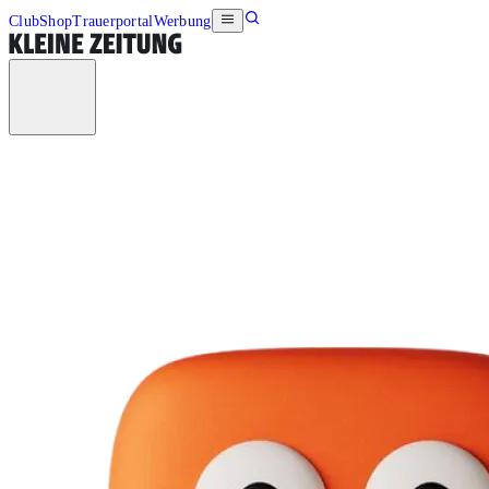
Club
Shop
Trauerportal
Werbung