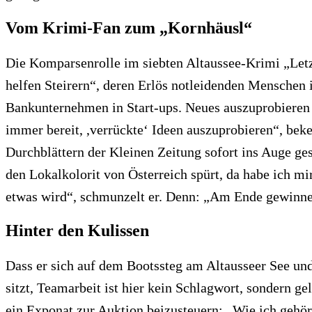
Vom Krimi-Fan zum „Kornhäusl“
Die Komparsenrolle im siebten Altaussee-Krimi „Letz
helfen Steirern“, deren Erlös notleidenden Menschen 
Bankunternehmen in Start-ups. Neues auszuprobieren 
immer bereit, ,verrückte‘ Ideen auszuprobieren“, bek
Durchblättern der Kleinen Zeitung sofort ins Auge ges
den Lokalkolorit von Österreich spürt, da habe ich mi
etwas wird“, schmunzelt er. Denn: „Am Ende gewinnen
Hinter den Kulissen
Dass er sich auf dem Bootssteg am Altausseer See und 
sitzt, Teamarbeit ist hier kein Schlagwort, sondern gel
ein Exponat zur Auktion beizusteuern: „Wie ich gehör