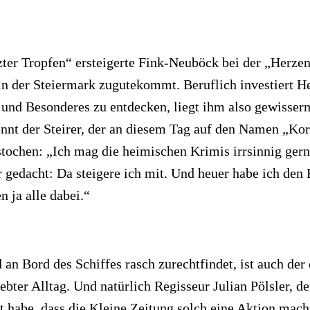
ter Tropfen“ ersteigerte Fink-Neuböck bei der „Herze
in der Steiermark zugutekommt. Beruflich investiert H
und Besonderes zu entdecken, liegt ihm also gewisserm
ennt der Steirer, der an diesem Tag auf den Namen „Ko
tochen: „Ich mag die heimischen Krimis irrsinnig gern,
r gedacht: Da steigere ich mit. Und heuer habe ich den 
 ja alle dabei.“
an Bord des Schiffes rasch zurechtfindet, ist auch de
ebter Alltag. Und natürlich Regisseur Julian Pölsler, de
t habe, dass die Kleine Zeitung solch eine Aktion mach