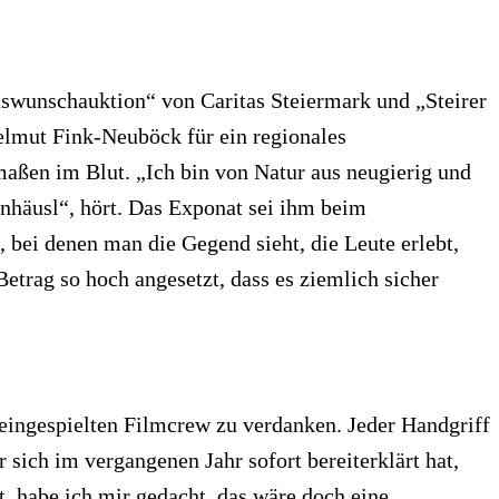
nswunschauktion“ von Caritas Steiermark und „Steirer
elmut Fink-Neuböck für ein regionales
aßen im Blut. „Ich bin von Natur aus neugierig und
rnhäusl“, hört. Das Exponat sei ihm beim
 bei denen man die Gegend sieht, die Leute erlebt,
Betrag so hoch angesetzt, dass es ziemlich sicher
r eingespielten Filmcrew zu verdanken. Jeder Handgriff
r sich im vergangenen Jahr sofort bereiterklärt hat,
t, habe ich mir gedacht, das wäre doch eine