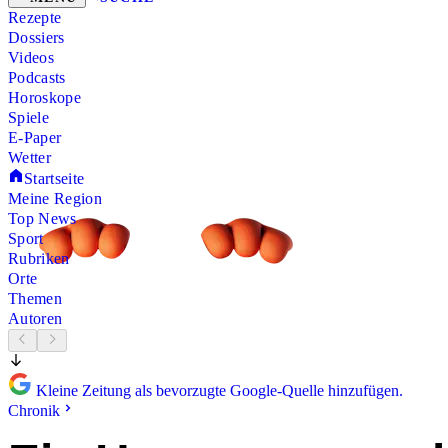
Rezepte
Dossiers
Videos
Podcasts
Horoskope
Spiele
E-Paper
Wetter
Startseite
Meine Region
Top News
Sport
Rubriken
Orte
Themen
Autoren
Kleine Zeitung als bevorzugte Google-Quelle hinzufügen.
Chronik