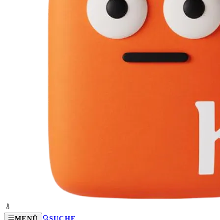
MENÜ
SUCHE