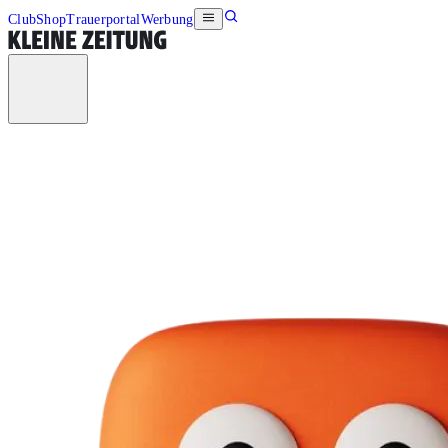
Club
Shop
Trauerportal
Werbung