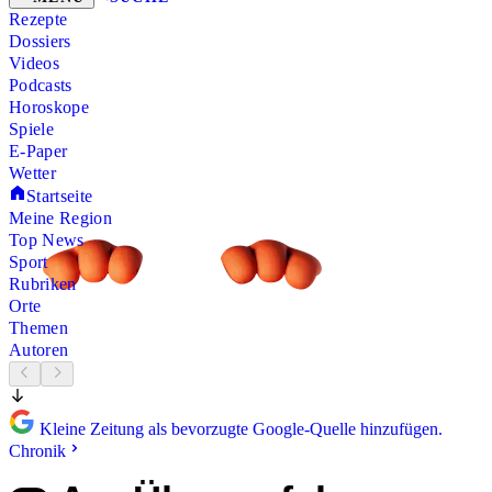
Rezepte
Dossiers
Videos
Podcasts
Horoskope
Spiele
E-Paper
Wetter
Startseite
Meine Region
Top News
Sport
Rubriken
Orte
Themen
Autoren
Kleine Zeitung als bevorzugte Google-Quelle hinzufügen.
Chronik