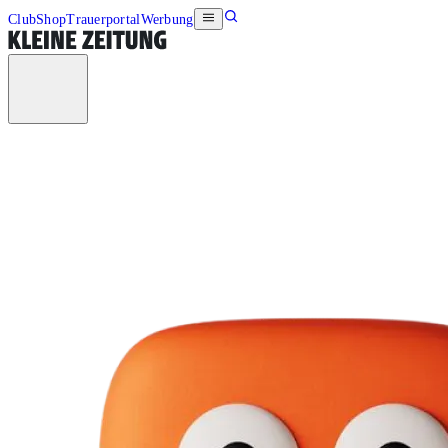
Club
Shop
Trauerportal
Werbung