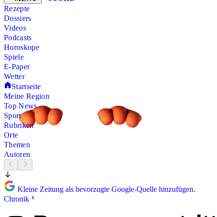
Rezepte
Dossiers
Videos
Podcasts
Horoskope
Spiele
E-Paper
Wetter
Startseite
Meine Region
Top News
Sport
Rubriken
Orte
Themen
Autoren
Kleine Zeitung als bevorzugte Google-Quelle hinzufügen.
Chronik