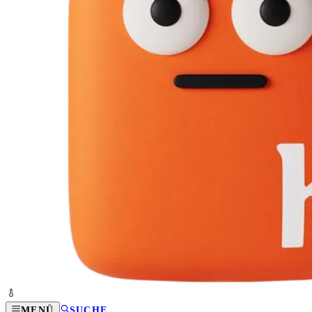
MENÜ
SUCHE