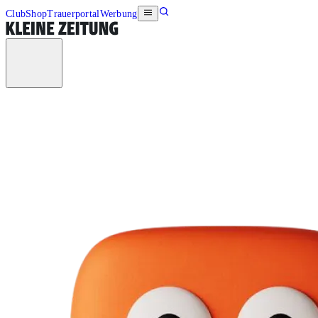
Club
Shop
Trauerportal
Werbung