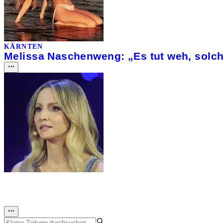
KÄRNTEN
Melissa Naschenweng: „Es tut weh, solch