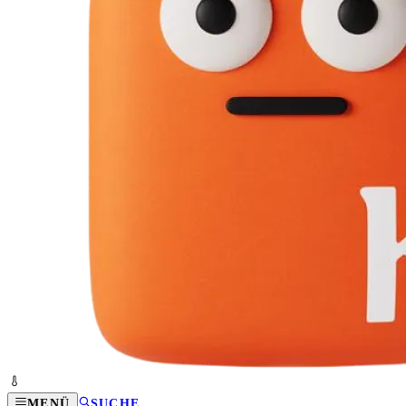
MENÜ
SUCHE