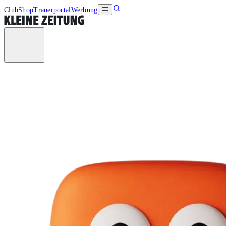
Club
Shop
Trauerportal
Werbung