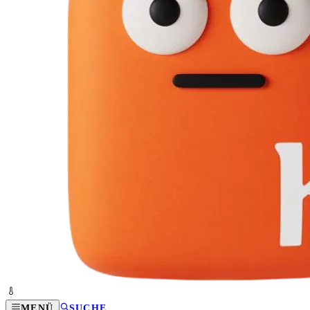
MENÜ
SUCHE