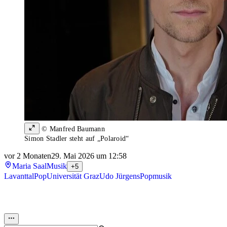
© Manfred Baumann
Simon Stadler steht auf „Polaroid“
vor 2 Monaten
29. Mai 2026 um 12:58
Maria Saal
Musik
+5
Lavanttal
Pop
Universität Graz
Udo Jürgens
Popmusik