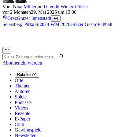
Von
Nina Müller
und
Gerald Winter-Pölsler
vor 2 Monaten
29. Mai 2026 um 13:00
Graz
Grazer Innenstadt
+4
Seiersberg-Pirka
Fußball-WM 2026
Grazer Gastro
Fußball
Abonnent:in werden
Rubriken
Orte
Themen
Autoren
Spiele
Podcasts
Videos
Rezepte
E-Paper
Club
Gewinnspiele
Newsletter