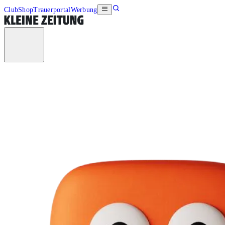
Club
Shop
Trauerportal
Werbung