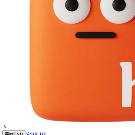
MENÜ
SUCHE