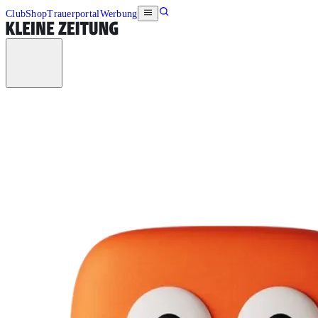
Club
Shop
Trauerportal
Werbung