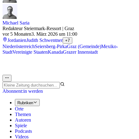
Michael Saria
Redakteur Steiermark-Ressort | Graz
vor 5 Monaten
3. März 2026 um 11:00
Jordanien
Judith Schwentner
+7
Niederösterreich
Seiersberg-Pirka
Graz (Gemeinde)
Mexiko-
Stadt
Vereinigte Staaten
Kanada
Grazer Innenstadt
Abonnent:in werden
Rubriken
Orte
Themen
Autoren
Spiele
Podcasts
Videos