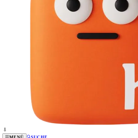
MENÜ
SUCHE