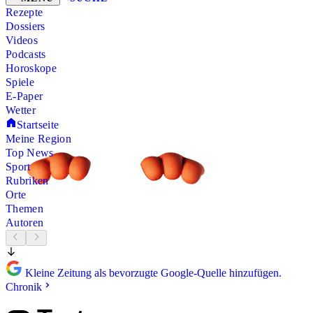
Rezepte
Dossiers
Videos
Podcasts
Horoskope
Spiele
E-Paper
Wetter
Startseite
Meine Region
Top News
Sport
Rubriken
Orte
Themen
Autoren
Kleine Zeitung als bevorzugte Google-Quelle hinzufügen.
Chronik