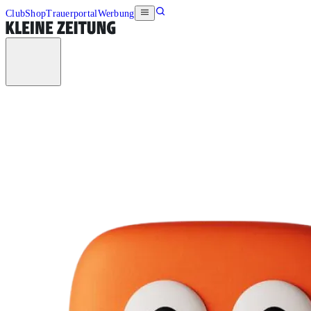
Club
Shop
Trauerportal
Werbung