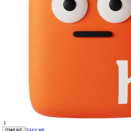
MENÜ
SUCHE