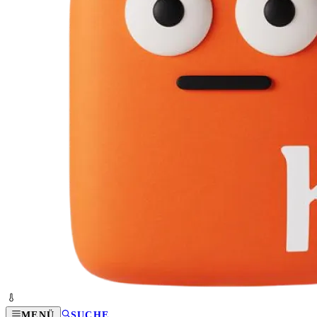
MENÜ
SUCHE