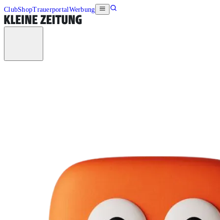
Club
Shop
Trauerportal
Werbung