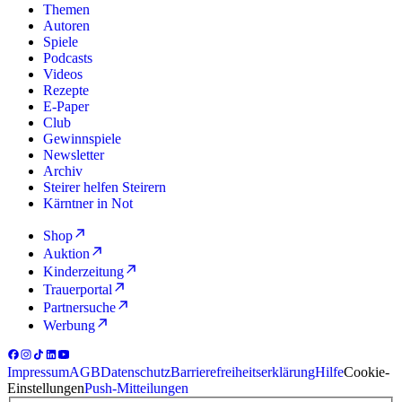
Themen
Autoren
Spiele
Podcasts
Videos
Rezepte
E-Paper
Club
Gewinnspiele
Newsletter
Archiv
Steirer helfen Steirern
Kärntner in Not
Shop
Auktion
Kinderzeitung
Trauerportal
Partnersuche
Werbung
Impressum
AGB
Datenschutz
Barrierefreiheitserklärung
Hilfe
Cookie-
Einstellungen
Push-Mitteilungen