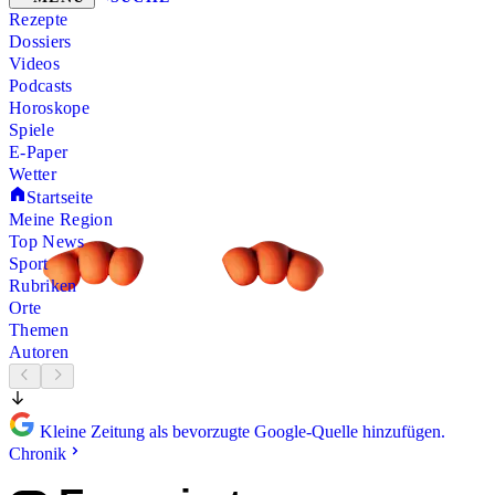
Rezepte
Dossiers
Videos
Podcasts
Horoskope
Spiele
E-Paper
Wetter
Startseite
Meine Region
Top News
Sport
Rubriken
Orte
Themen
Autoren
Kleine Zeitung als bevorzugte Google-Quelle hinzufügen.
Chronik