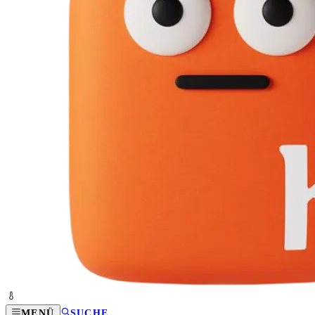
MENÜ
SUCHE