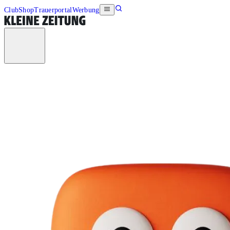
Club
Shop
Trauerportal
Werbung