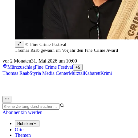
© Fine Crime Festival
Thomas Raab gewann im Vorjahr den Fine Crime Award
vor 2 Monaten
31. Mai 2026 um 10:00
Mürzzuschlag
Fine Crime Festival
+5
Thomas Raab
Styria Media Center
Mürztal
Kabarett
Krimi
Abonnent:in werden
Rubriken
Orte
Themen