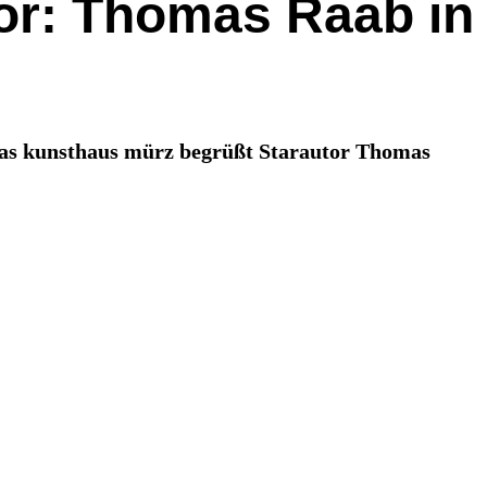
tor: Thomas Raab in
. Das kunsthaus mürz begrüßt Starautor Thomas