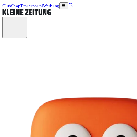
Club
Shop
Trauerportal
Werbung