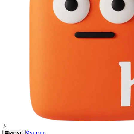
MENÜ
SUCHE