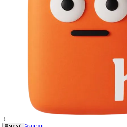
MENÜ
SUCHE