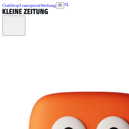
Club
Shop
Trauerportal
Werbung