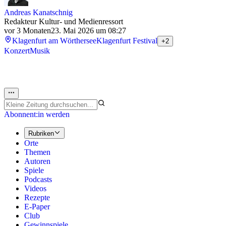
Andreas Kanatschnig
Redakteur Kultur- und Medienressort
vor 3 Monaten
23. Mai 2026 um 08:27
Klagenfurt am Wörthersee
Klagenfurt Festival
+2
Konzert
Musik
Abonnent:in werden
Rubriken
Orte
Themen
Autoren
Spiele
Podcasts
Videos
Rezepte
E-Paper
Club
Gewinnspiele