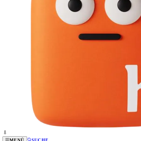
MENÜ
SUCHE