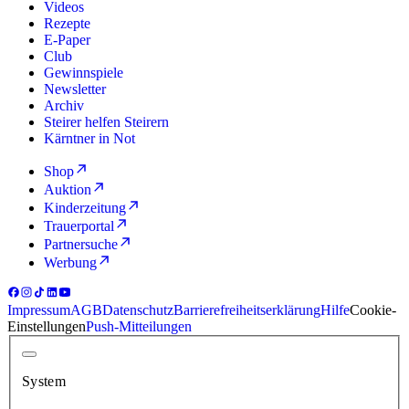
Videos
Rezepte
E-Paper
Club
Gewinnspiele
Newsletter
Archiv
Steirer helfen Steirern
Kärntner in Not
Shop
Auktion
Kinderzeitung
Trauerportal
Partnersuche
Werbung
Impressum
AGB
Datenschutz
Barrierefreiheitserklärung
Hilfe
Cookie-
Einstellungen
Push-Mitteilungen
System