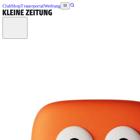
Club
Shop
Trauerportal
Werbung