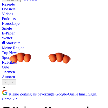
Rezepte
Dossiers
Videos
Podcasts
Horoskope
Spiele
E-Paper
Wetter
Startseite
Meine Region
Top News
Sport
Rubriken
Orte
Themen
Autoren
Kleine Zeitung als bevorzugte Google-Quelle hinzufügen.
Chronik