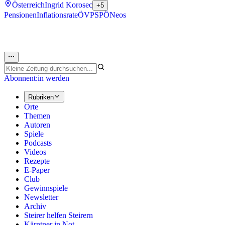
Österreich
Ingrid Korosec
+5
Pensionen
Inflationsrate
ÖVP
SPÖ
Neos
Abonnent:in werden
Rubriken
Orte
Themen
Autoren
Spiele
Podcasts
Videos
Rezepte
E-Paper
Club
Gewinnspiele
Newsletter
Archiv
Steirer helfen Steirern
Kärntner in Not