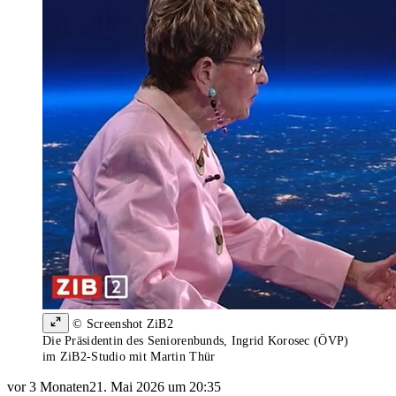
© Screenshot ZiB2
Die Präsidentin des Seniorenbunds, Ingrid Korosec (ÖVP)
im ZiB2-Studio mit Martin Thür
vor 3 Monaten
21. Mai 2026 um 20:35