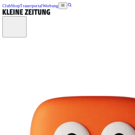
Club
Shop
Trauerportal
Werbung