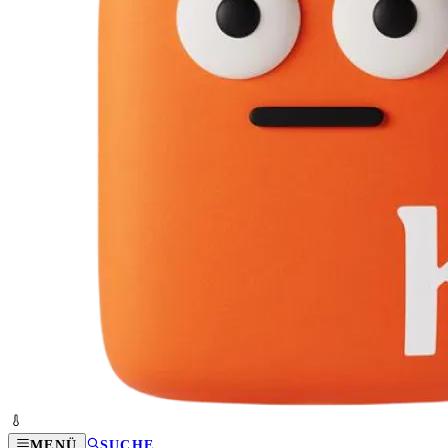
MENÜ
SUCHE