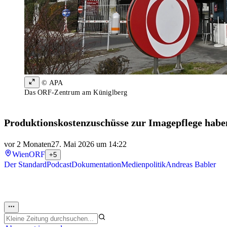
© APA
Das ORF-Zentrum am Küniglberg
Produktionskostenzuschüsse zur Imagepflege haben 
vor 2 Monaten
27. Mai 2026 um 14:22
Wien
ORF
+5
Der Standard
Podcast
Dokumentation
Medienpolitik
Andreas Babler