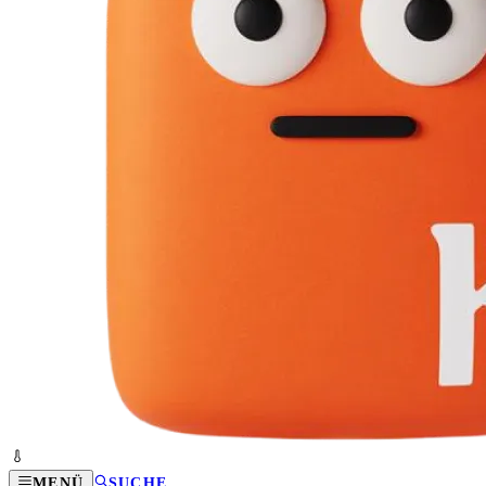
MENÜ
SUCHE