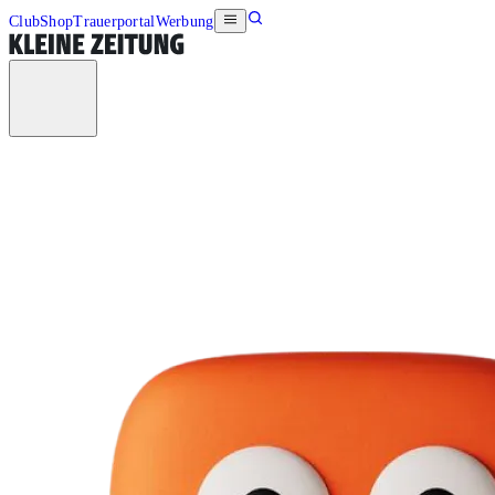
Club
Shop
Trauerportal
Werbung