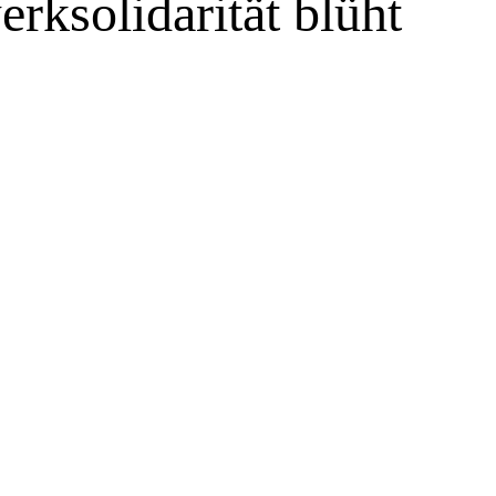
ksolidarität blüht