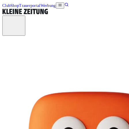
Club
Shop
Trauerportal
Werbung