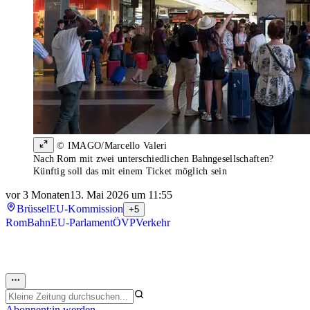
© IMAGO/Marcello Valeri
Nach Rom mit zwei unterschiedlichen Bahngesellschaften?
Künftig soll das mit einem Ticket möglich sein
vor 3 Monaten
13. Mai 2026 um 11:55
Brüssel
EU-Kommission
+5
Rom
Bahn
EU-Parlament
ÖVP
Verkehr
Abonnent:in werden