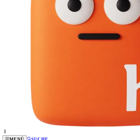
MENÜ
SUCHE