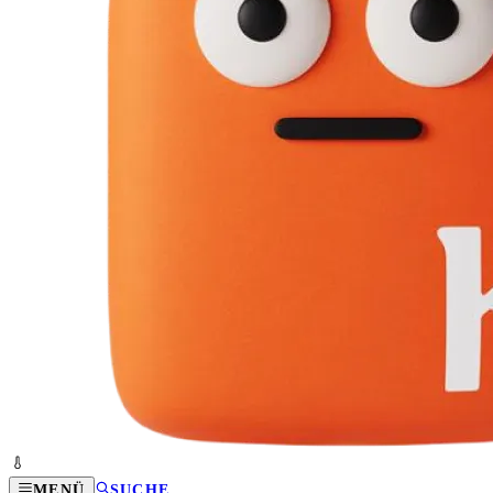
MENÜ
SUCHE