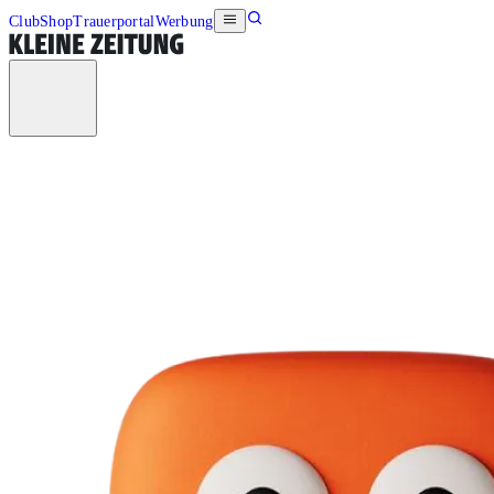
Club
Shop
Trauerportal
Werbung