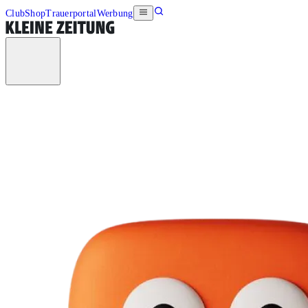
Club
Shop
Trauerportal
Werbung