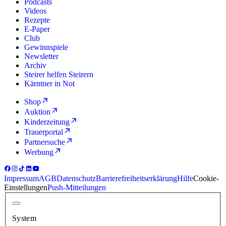
Podcasts
Videos
Rezepte
E-Paper
Club
Gewinnspiele
Newsletter
Archiv
Steirer helfen Steirern
Kärntner in Not
Shop
Auktion
Kinderzeitung
Trauerportal
Partnersuche
Werbung
Impressum
AGB
Datenschutz
Barrierefreiheitserklärung
Hilfe
Cookie-
Einstellungen
Push-Mitteilungen
System