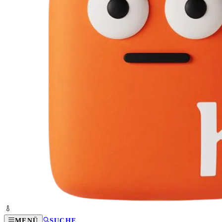
MENÜ
SUCHE