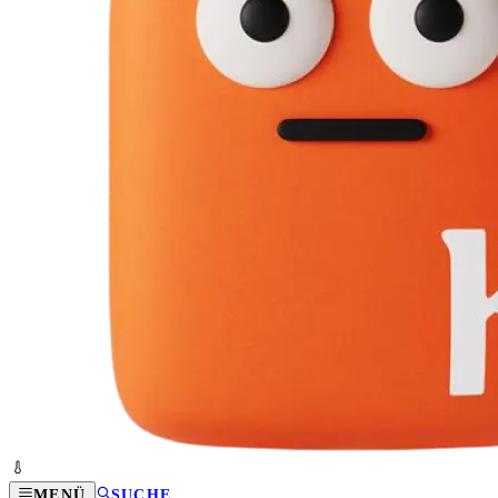
MENÜ
SUCHE