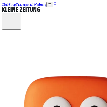
Club
Shop
Trauerportal
Werbung