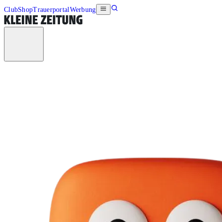
Club
Shop
Trauerportal
Werbung