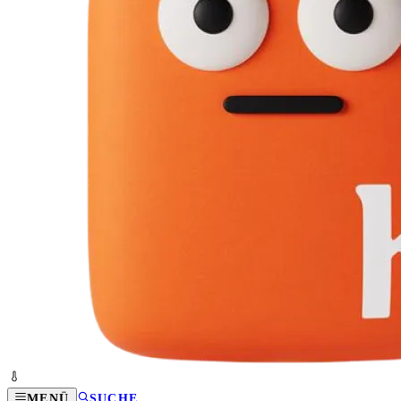
MENÜ
SUCHE