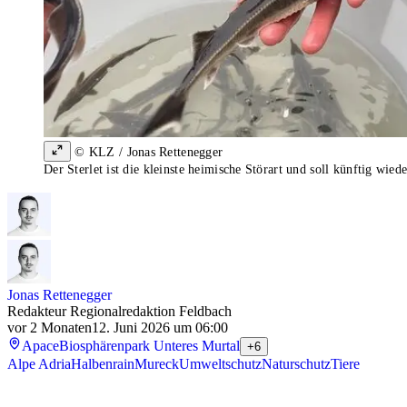
© KLZ / Jonas Rettenegger
Der Sterlet ist die kleinste heimische Störart und soll künftig wied
Jonas Rettenegger
Redakteur Regionalredaktion Feldbach
vor 2 Monaten
12. Juni 2026 um 06:00
Apace
Biosphärenpark Unteres Murtal
+6
Alpe Adria
Halbenrain
Mureck
Umweltschutz
Naturschutz
Tiere