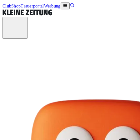
Club
Shop
Trauerportal
Werbung