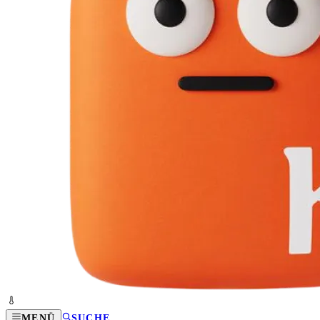
MENÜ
SUCHE