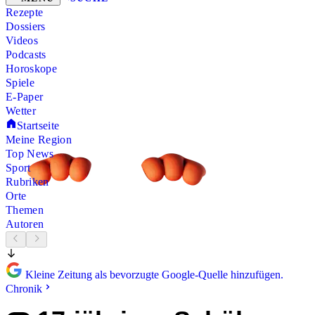
Rezepte
Dossiers
Videos
Podcasts
Horoskope
Spiele
E-Paper
Wetter
Startseite
Meine Region
Top News
Sport
Rubriken
Orte
Themen
Autoren
Kleine Zeitung als bevorzugte Google-Quelle hinzufügen.
Chronik