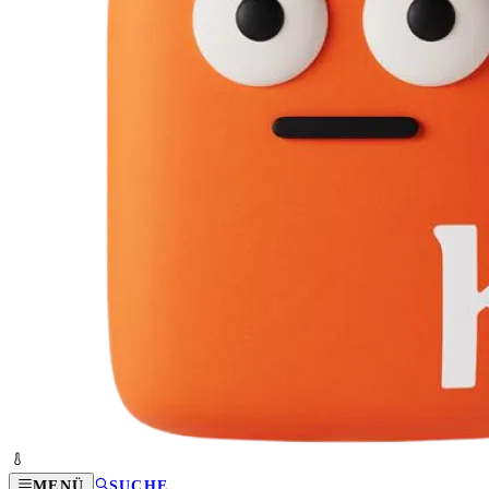
MENÜ
SUCHE