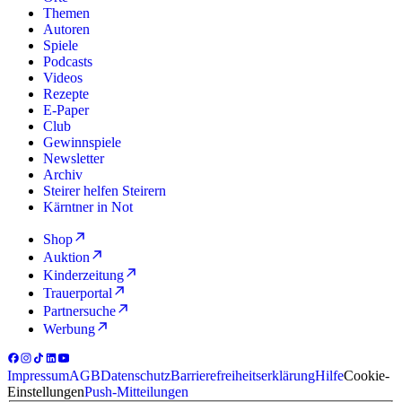
Themen
Autoren
Spiele
Podcasts
Videos
Rezepte
E-Paper
Club
Gewinnspiele
Newsletter
Archiv
Steirer helfen Steirern
Kärntner in Not
Shop
Auktion
Kinderzeitung
Trauerportal
Partnersuche
Werbung
Impressum
AGB
Datenschutz
Barrierefreiheitserklärung
Hilfe
Cookie-
Einstellungen
Push-Mitteilungen