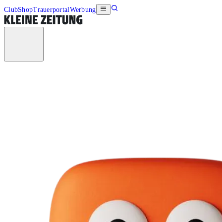
Club
Shop
Trauerportal
Werbung