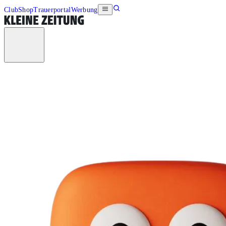
Club
Shop
Trauerportal
Werbung