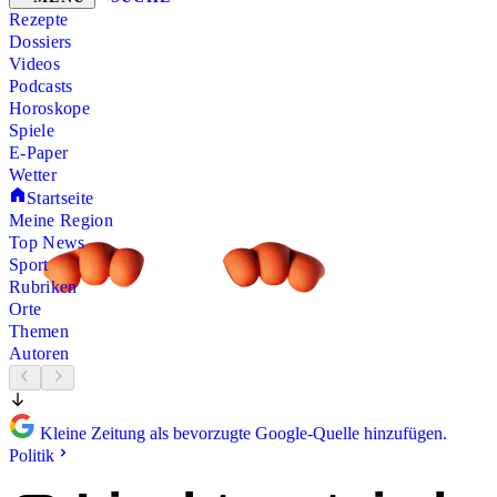
Rezepte
Dossiers
Videos
Podcasts
Horoskope
Spiele
E-Paper
Wetter
Startseite
Meine Region
Top News
Sport
Rubriken
Orte
Themen
Autoren
Kleine Zeitung als bevorzugte Google-Quelle hinzufügen.
Politik