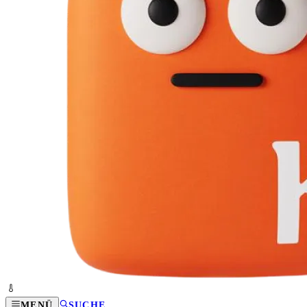
MENÜ
SUCHE