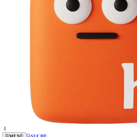
MENÜ
SUCHE