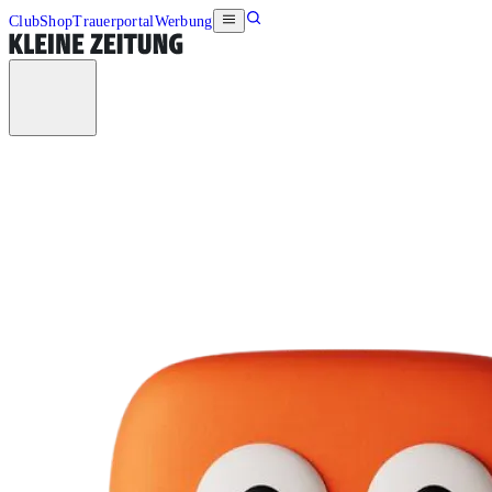
Club
Shop
Trauerportal
Werbung