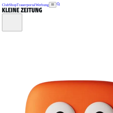
Club
Shop
Trauerportal
Werbung