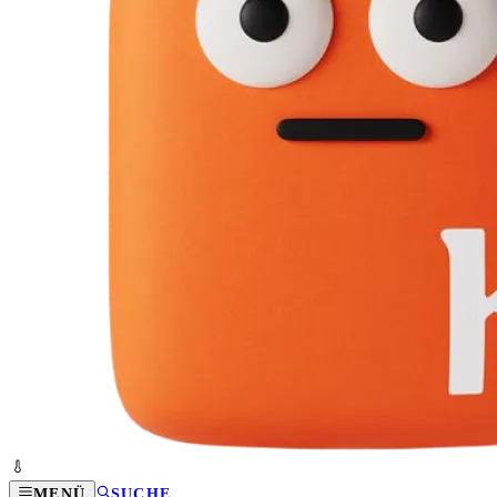
MENÜ
SUCHE