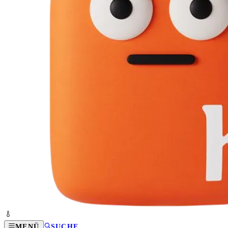
MENÜ
SUCHE