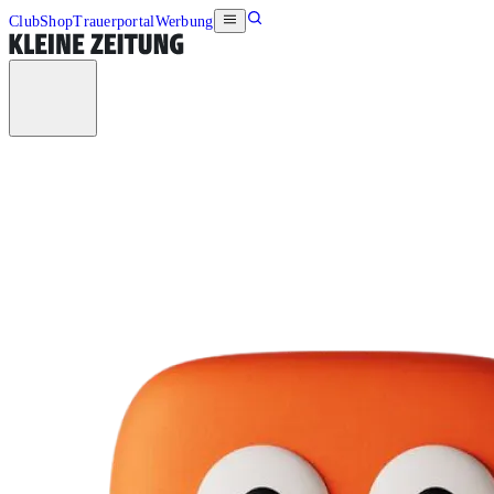
Club
Shop
Trauerportal
Werbung