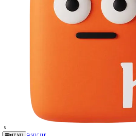
MENÜ
SUCHE