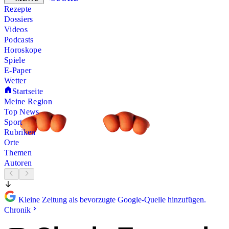
Rezepte
Dossiers
Videos
Podcasts
Horoskope
Spiele
E-Paper
Wetter
Startseite
Meine Region
Top News
Sport
Rubriken
Orte
Themen
Autoren
Kleine Zeitung als bevorzugte Google-Quelle hinzufügen.
Chronik