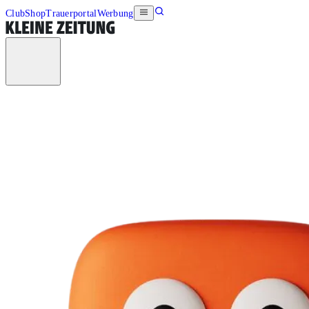
Club
Shop
Trauerportal
Werbung