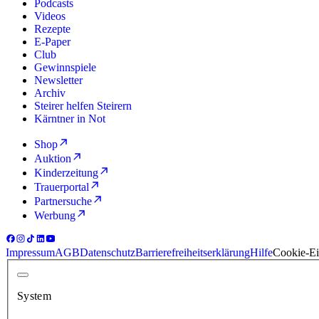
Podcasts
Videos
Rezepte
E-Paper
Club
Gewinnspiele
Newsletter
Archiv
Steirer helfen Steirern
Kärntner in Not
Shop
Auktion
Kinderzeitung
Trauerportal
Partnersuche
Werbung
Impressum
AGB
Datenschutz
Barrierefreiheitserklärung
Hilfe
Cookie-Ei
System