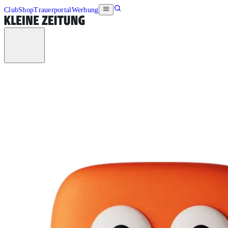
Club
Shop
Trauerportal
Werbung