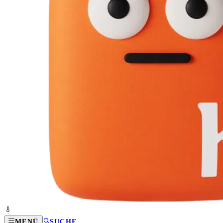
MENÜ
SUCHE