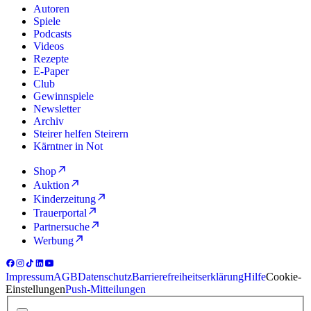
Autoren
Spiele
Podcasts
Videos
Rezepte
E-Paper
Club
Gewinnspiele
Newsletter
Archiv
Steirer helfen Steirern
Kärntner in Not
Shop
Auktion
Kinderzeitung
Trauerportal
Partnersuche
Werbung
Impressum
AGB
Datenschutz
Barrierefreiheitserklärung
Hilfe
Cookie-
Einstellungen
Push-Mitteilungen