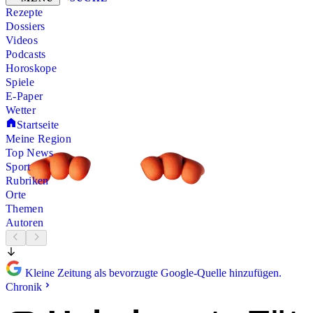
Rezepte
Dossiers
Videos
Podcasts
Horoskope
Spiele
E-Paper
Wetter
Startseite
Meine Region
Top News
Sport
Rubriken
Orte
Themen
Autoren
Kleine Zeitung als bevorzugte Google-Quelle hinzufügen.
Chronik