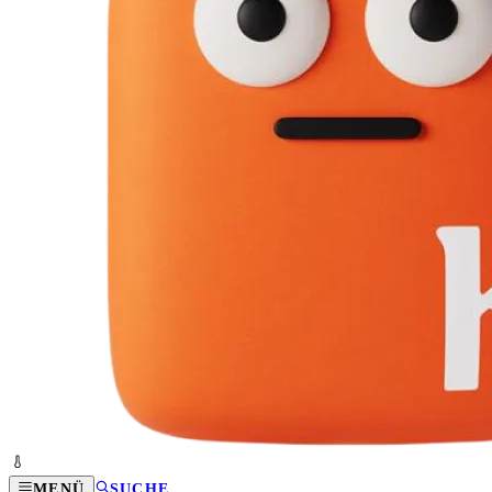
MENÜ
SUCHE