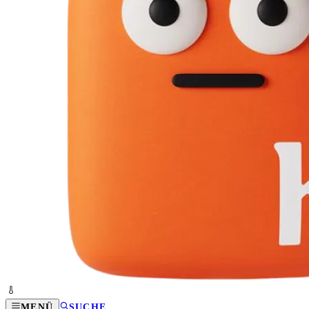
MENÜ
SUCHE