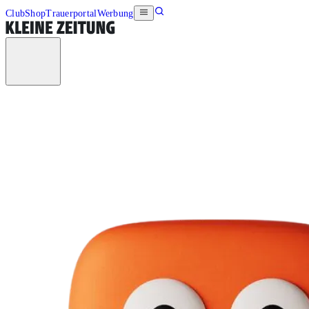
Club
Shop
Trauerportal
Werbung