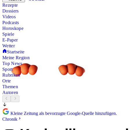
Rezepte
Dossiers
Videos
Podcasts
Horoskope
Spiele
E-Paper
Wetter
Startseite
Meine Region
Top News
Sport
Rubriken
Orte
Themen
Autoren
Kleine Zeitung als bevorzugte Google-Quelle hinzufügen.
Chronik