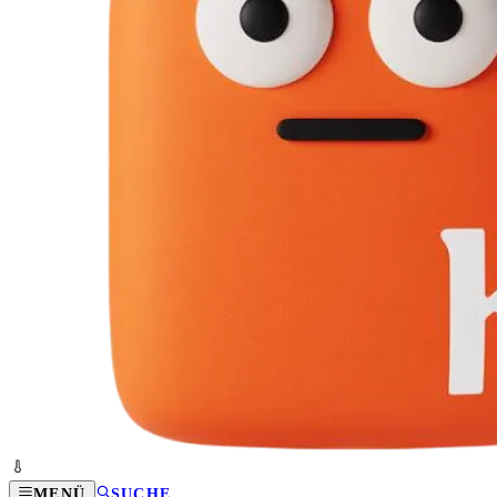
MENÜ
SUCHE