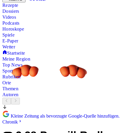
Rezepte
Dossiers
Videos
Podcasts
Horoskope
Spiele
E-Paper
Wetter
Startseite
Meine Region
Top News
Sport
Rubriken
Orte
Themen
Autoren
Kleine Zeitung als bevorzugte Google-Quelle hinzufügen.
Chronik