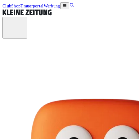
Club
Shop
Trauerportal
Werbung