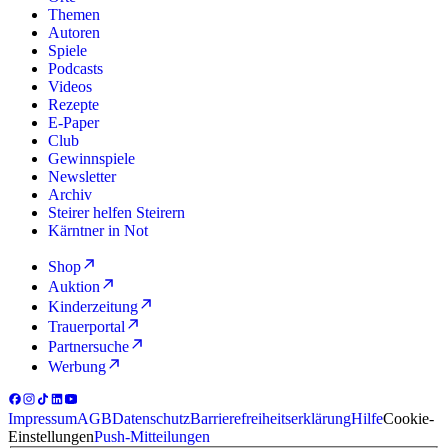
Themen
Autoren
Spiele
Podcasts
Videos
Rezepte
E-Paper
Club
Gewinnspiele
Newsletter
Archiv
Steirer helfen Steirern
Kärntner in Not
Shop
Auktion
Kinderzeitung
Trauerportal
Partnersuche
Werbung
Impressum
AGB
Datenschutz
Barrierefreiheitserklärung
Hilfe
Cookie-
Einstellungen
Push-Mitteilungen