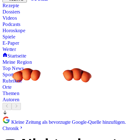
Rezepte
Dossiers
Videos
Podcasts
Horoskope
Spiele
E-Paper
Wetter
Startseite
Meine Region
Top News
Sport
Rubriken
Orte
Themen
Autoren
Kleine Zeitung als bevorzugte Google-Quelle hinzufügen.
Chronik