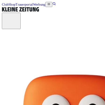
Club
Shop
Trauerportal
Werbung