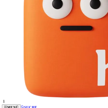
MENÜ
SUCHE