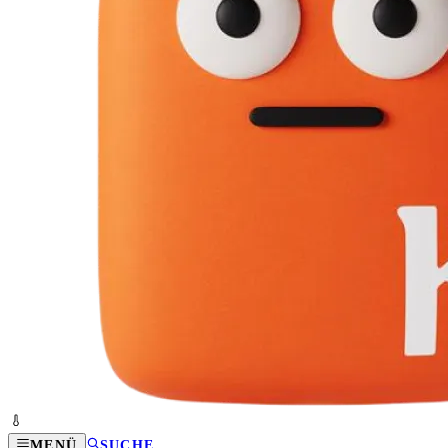
MENÜ
SUCHE