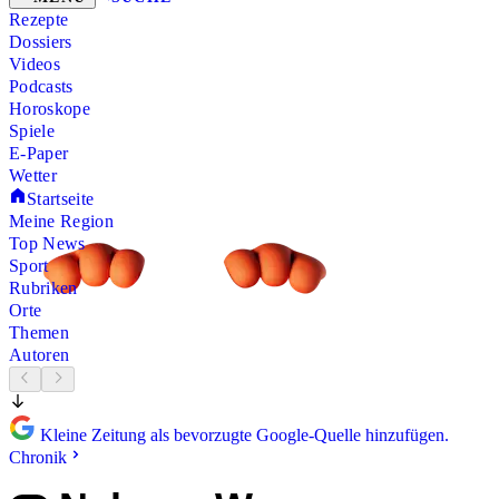
Rezepte
Dossiers
Videos
Podcasts
Horoskope
Spiele
E-Paper
Wetter
Startseite
Meine Region
Top News
Sport
Rubriken
Orte
Themen
Autoren
Kleine Zeitung als bevorzugte Google-Quelle hinzufügen.
Chronik