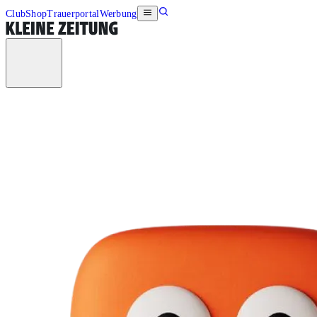
Club
Shop
Trauerportal
Werbung