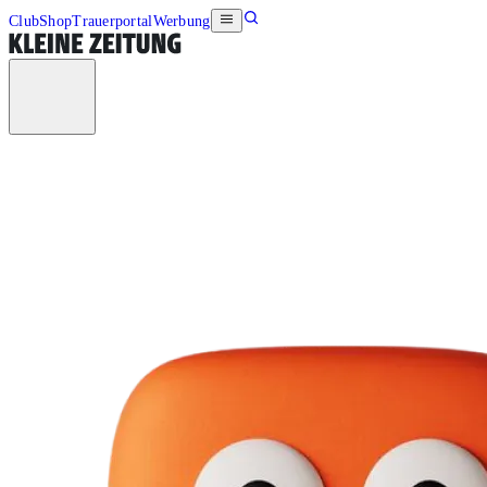
Club
Shop
Trauerportal
Werbung