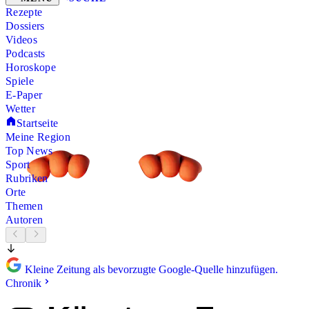
Rezepte
Dossiers
Videos
Podcasts
Horoskope
Spiele
E-Paper
Wetter
Startseite
Meine Region
Top News
Sport
Rubriken
Orte
Themen
Autoren
Kleine Zeitung als bevorzugte Google-Quelle hinzufügen.
Chronik