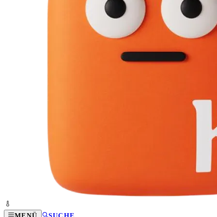
MENÜ
SUCHE