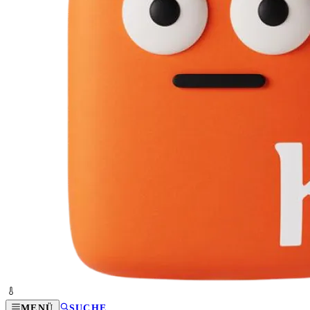
MENÜ
SUCHE