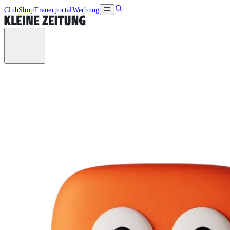
Club
Shop
Trauerportal
Werbung