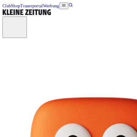
Club
Shop
Trauerportal
Werbung