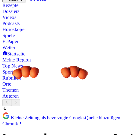
Rezepte
Dossiers
Videos
Podcasts
Horoskope
Spiele
E-Paper
Wetter
Startseite
Meine Region
Top News
Sport
Rubriken
Orte
Themen
Autoren
Kleine Zeitung als bevorzugte Google-Quelle hinzufügen.
Chronik