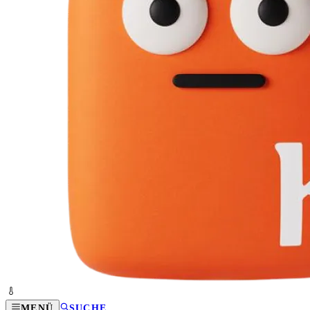
MENÜ
SUCHE