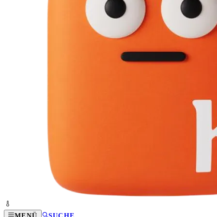
MENÜ
SUCHE