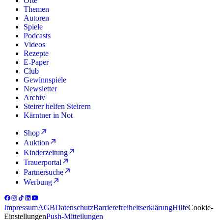
Orte
Themen
Autoren
Spiele
Podcasts
Videos
Rezepte
E-Paper
Club
Gewinnspiele
Newsletter
Archiv
Steirer helfen Steirern
Kärntner in Not
Shop
Auktion
Kinderzeitung
Trauerportal
Partnersuche
Werbung
Impressum
AGB
Datenschutz
Barrierefreiheitserklärung
Hilfe
Cookie-
Einstellungen
Push-Mitteilungen