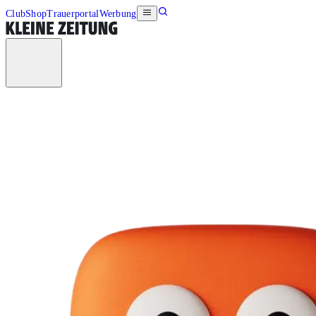
Club
Shop
Trauerportal
Werbung