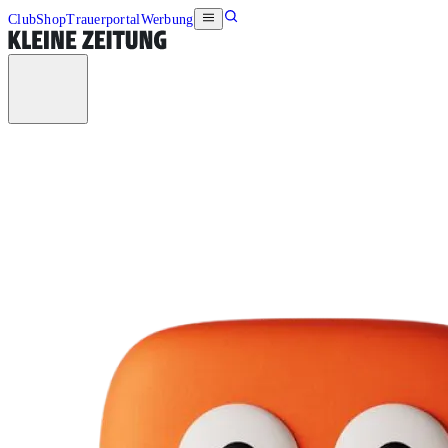
Club
Shop
Trauerportal
Werbung