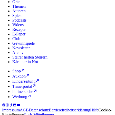
Orte
Themen
Autoren
Spiele
Podcasts
Videos
Rezepte
E-Paper
Club
Gewinnspiele
Newsletter
Archiv
Steirer helfen Steirern
Kärntner in Not
Shop
Auktion
Kinderzeitung
Trauerportal
Partnersuche
Werbung
Impressum
AGB
Datenschutz
Barrierefreiheitserklärung
Hilfe
Cookie-
Einstellungen
Push-Mitteilungen