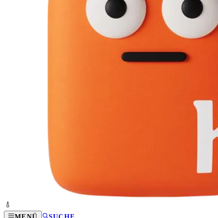
MENÜ
SUCHE