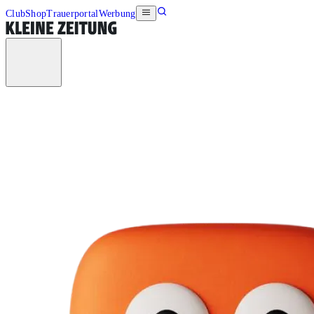
Club
Shop
Trauerportal
Werbung