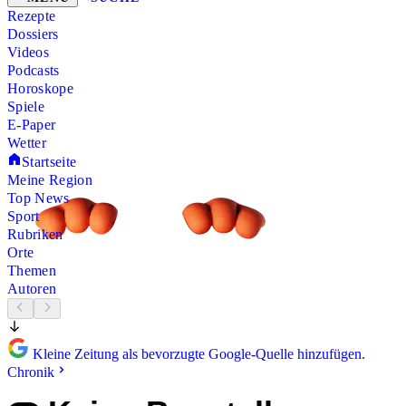
Rezepte
Dossiers
Videos
Podcasts
Horoskope
Spiele
E-Paper
Wetter
Startseite
Meine Region
Top News
Sport
Rubriken
Orte
Themen
Autoren
Kleine Zeitung als bevorzugte Google-Quelle hinzufügen.
Chronik