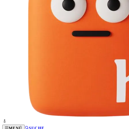
MENÜ
SUCHE