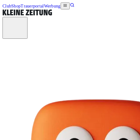
Club
Shop
Trauerportal
Werbung