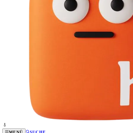
MENÜ
SUCHE