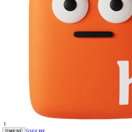
MENÜ
SUCHE