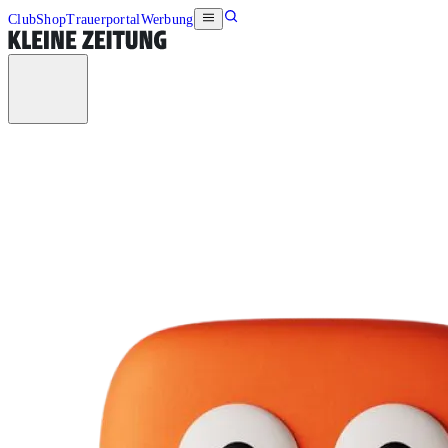
Club
Shop
Trauerportal
Werbung