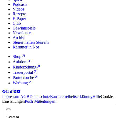
Podcasts
Videos
Rezepte
E-Paper
Club
Gewinnspiele
Newsletter
Archiv
Steirer helfen Steirern
Kärntner in Not
Shop
Auktion
Kinderzeitung
Trauerportal
Partnersuche
Werbung
Impressum
AGB
Datenschutz
Barrierefreiheitserklärung
Hilfe
Cookie-
Einstellungen
Push-Mitteilungen
System