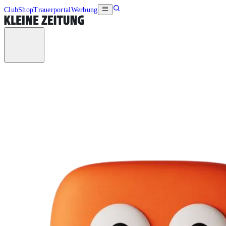
Club
Shop
Trauerportal
Werbung