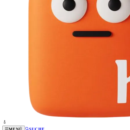
MENÜ
SUCHE