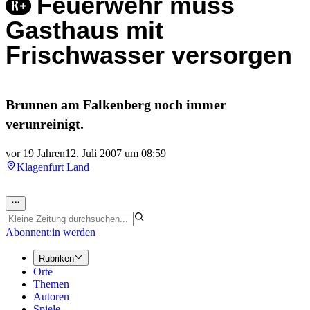
Feuerwehr muss
Gasthaus mit
Frischwasser versorgen
Brunnen am Falkenberg noch immer
verunreinigt.
vor 19 Jahren
12. Juli 2007 um 08:59
Klagenfurt Land
Abonnent:in werden
Rubriken
Orte
Themen
Autoren
Spiele