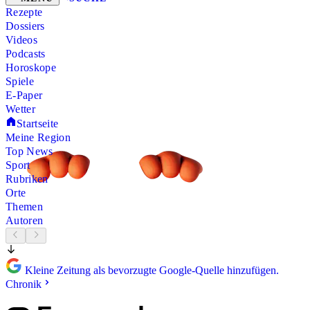
Rezepte
Dossiers
Videos
Podcasts
Horoskope
Spiele
E-Paper
Wetter
Startseite
Meine Region
Top News
Sport
Rubriken
Orte
Themen
Autoren
Kleine Zeitung als bevorzugte Google-Quelle hinzufügen.
Chronik