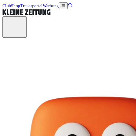
Club
Shop
Trauerportal
Werbung