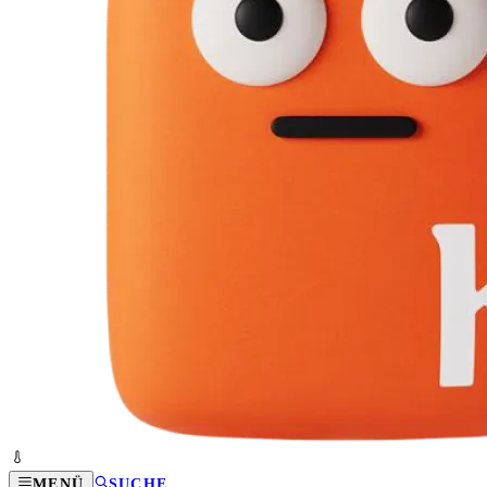
MENÜ
SUCHE