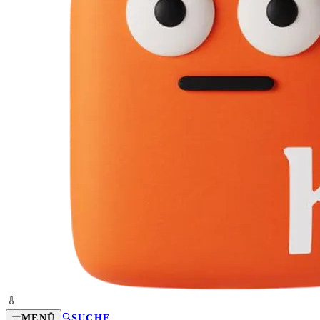
MENÜ
SUCHE