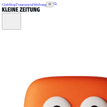
Club
Shop
Trauerportal
Werbung