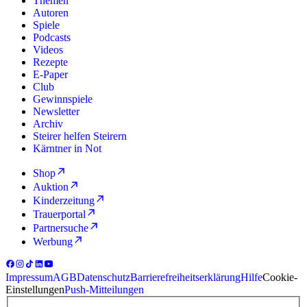
Themen
Autoren
Spiele
Podcasts
Videos
Rezepte
E-Paper
Club
Gewinnspiele
Newsletter
Archiv
Steirer helfen Steirern
Kärntner in Not
Shop
Auktion
Kinderzeitung
Trauerportal
Partnersuche
Werbung
Impressum
AGB
Datenschutz
Barrierefreiheitserklärung
Hilfe
Cookie-
Einstellungen
Push-Mitteilungen