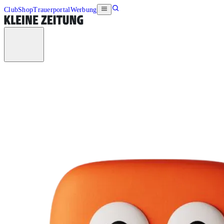
Club
Shop
Trauerportal
Werbung