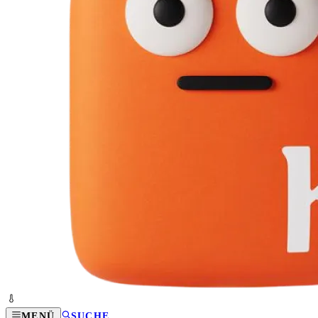
MENÜ
SUCHE