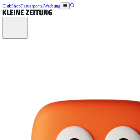
Club
Shop
Trauerportal
Werbung