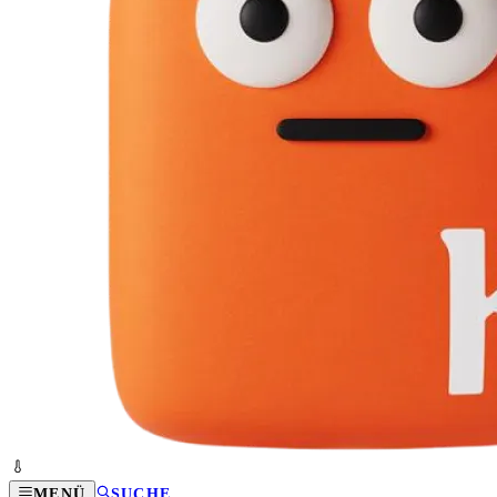
MENÜ
SUCHE